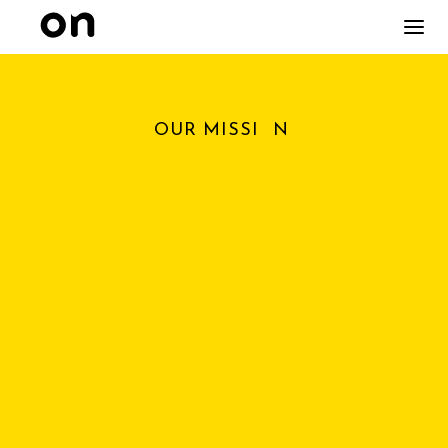
O
UR MISSI
N
O