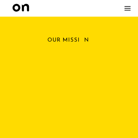
O
UR MISSI
N
O